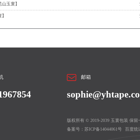
昆山玉寰】
寰】
机
邮箱
1967854
sophie@yhtape.c
版权所有 © 2019-2039 玉寰包装 保
备案号：
苏ICP备14044061号
百度统