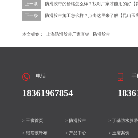
上一条
防滑胶带的价格怎么样？找对厂家才能用的好【
下一条
防滑胶带施工怎么样？点击这里来了解【昆山玉
本文标签：
上海防滑胶带厂家直销
防滑胶带
电话
手
18361967854
1836
> 玉寰首页
> 防滑胶带
> 丁基防水胶带
> 铝箔玻纤布
> 产品中心
> 玉寰案例