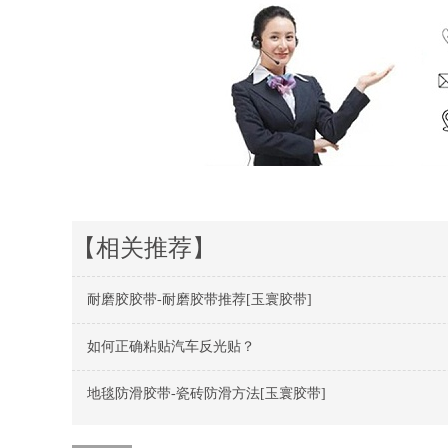
【相关推荐】
耐磨胶胶带-耐磨胶带推荐[玉寰胶带]
如何正确粘贴汽车反光贴？
地毯防滑胶带-瓷砖防滑方法[玉寰胶带]