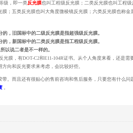
等级，即一类
反光膜
也叫工程级反光膜；二类反光膜也叫工程级
光膜；五类反光膜也叫大角度微棱镜反光膜；六类反光膜也称金
划分的，旧国标中的二级反光膜是指超强级反光膜。
划分的，新国标中的二类反光膜是指工程级反光膜。
所以说二者是不一样的。
膜，有DOT-C2和E11-104R证书。从个人角度来看，还是
用方向和反光要求来考虑，会比较好些。
胶带。而且还有很贴心的售前咨询和售后服务，只要您有什么问
寰
。