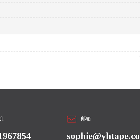
机
邮箱
1967854
sophie@yhtape.c