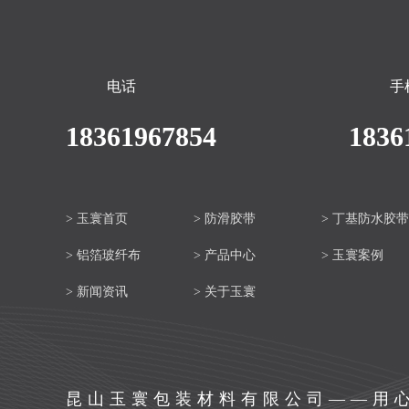
电话
手
18361967854
1836
> 玉寰首页
> 防滑胶带
> 丁基防水胶带
> 铝箔玻纤布
> 产品中心
> 玉寰案例
> 新闻资讯
> 关于玉寰
昆山玉寰包装材料有限公司——用