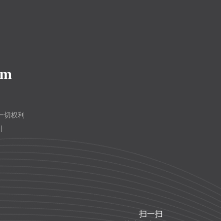
om
留一切权利
计
扫一扫